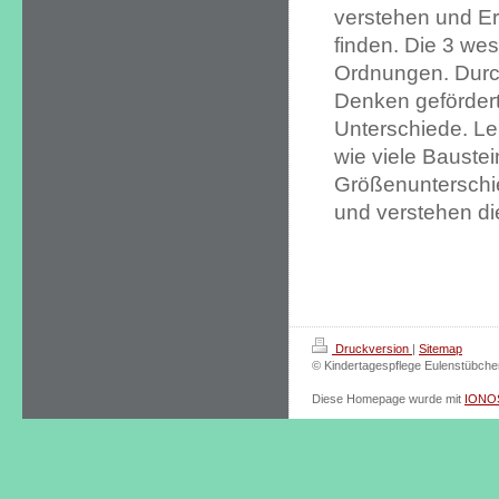
verstehen und Er
finden. Die 3 w
Ordnungen. Durch
Denken gefördert
Unterschiede. Le
wie viele Bauste
Größenunterschi
und verstehen di
Druckversion
|
Sitemap
© Kindertagespflege Eulenstübche
Diese Homepage wurde mit
IONOS