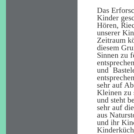
Das Erfors
Kinder gesc
Hören, Rie
unserer Kin
Zeitraum kö
diesem Grund
Sinnen zu f
entsprechen
und
Bastel
entsprechen
sehr auf A
Kleinen zu s
und steht b
sehr auf di
aus Naturst
und ihr Kin
Kinderküche