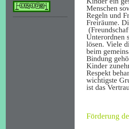
Kinder ein g
Menschen sow
Regeln und F
Freiräume. D
(Freundscha
Unterordnen 
lösen. Viele 
beim gemeins
Bindung gehör
Kinder zunehm
Respekt beha
wichtigste Gr
ist das Vertr
Förderung d