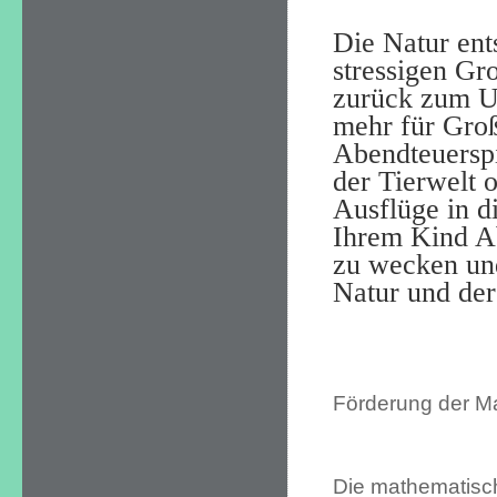
Die Natur ent
stressigen Gr
zurück zum U
mehr für Großs
Abendteuerspie
der Tierwelt 
Ausflüge in d
Ihrem Kind A
zu wecken un
Natur und der
Förderung der M
Die mathematisc