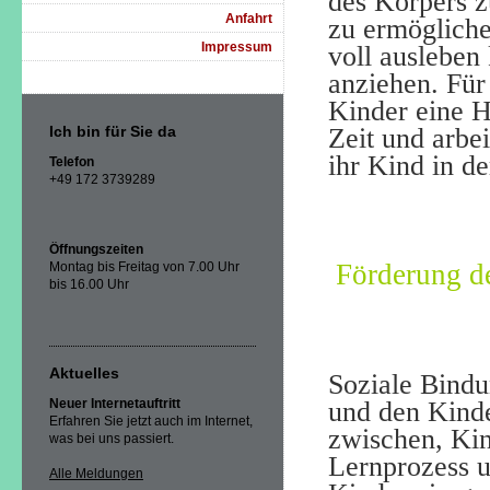
des Körpers 
Anfahrt
zu ermöglichen
Impressum
voll ausleben
anziehen. Für 
Kinder eine H
Ich bin für Sie da
Zeit und arbei
ihr Kind in d
Telefon
+49 172 3739289
Öffnungszeiten
Förderung d
Montag bis Freitag von 7.00 Uhr
bis 16.00 Uhr
Aktuelles
Soziale Bindu
Neuer Internetauftritt
und den Kind
Erfahren Sie jetzt auch im Internet,
zwischen, Kind
was bei uns passiert.
Lernprozess u
Alle Meldungen