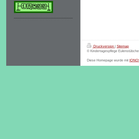
Druckversion
|
Sitemap
© Kindertagespflege Eulenstübche
Diese Homepage wurde mit
IONOS