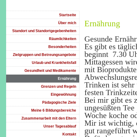
Startseite
Ernährung
Über mich
Standort und Standortgegebenheiten
Gesunde Ernähru
Räumlichkeiten
Es gibt es tägl
Besonderheiten
beginnt
7.30 Uh
Zielgruppen und Betreungsangebote
Mittagessen wir
Urlaub und Krankheitsfall
mit Bioprodukten
Gesundheit und Medikamente
Abwechslungsre
Ernährung
Trinken ist sehr
Grenzen und Regeln
festen Trinkzeit
Eingewöhnung
Bei mir gibt es
Pädagogische Ziele
ungesüßten Tee
Meine 6 Bildungsbereiche
Woche koche od
Zusammenarbeit mit den Eltern
Mir ist wichtig,
Unser Tagesablauf
gut rangeführt 
Kontakt