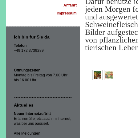
Dafür benutze i
Anfahrt
jeden Morgen fo
Impressum
und ausgewertet.
Schweinefleisch
Bilder aufgestec
Ich bin für Sie da
von pflanzliche
tierischen Leben
Telefon
+49 172 3739289
Öffnungszeiten
Montag bis Freitag von 7.00 Uhr
bis 16.00 Uhr
Aktuelles
Neuer Internetauftritt
Erfahren Sie jetzt auch im Internet,
was bei uns passiert.
Alle Meldungen